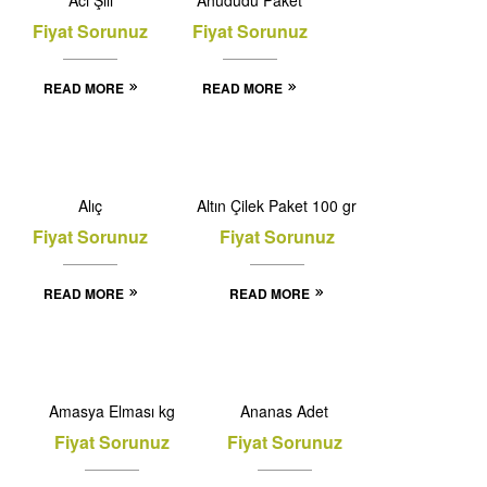
Fiyat Sorunuz
Fiyat Sorunuz
READ MORE
READ MORE
OUT
OUT
OF
OF
Alıç
Altın Çilek Paket 100 gr
STOCK
STOCK
Fiyat Sorunuz
Fiyat Sorunuz
READ MORE
READ MORE
OUT
OF
Amasya Elması kg
Ananas Adet
STOCK
Fiyat Sorunuz
Fiyat Sorunuz