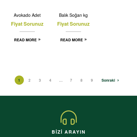
Avokado Adet
Balık Soğan kg
Fiyat Sorunuz
Fiyat Sorunuz
READ MORE
READ MORE
1
2
3
4
…
7
8
9
Sonraki
BIZI ARAYIN