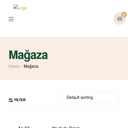
0
Mağaza
Home
Mağaza
FILTER
Acı Şili
Ahududu Paket