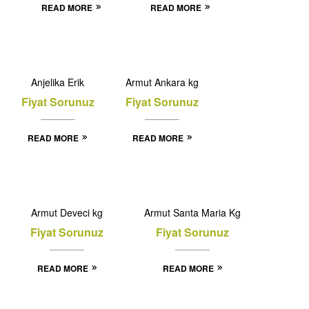
READ MORE
READ MORE
OUT
OF
Anjelika Erik
Armut Ankara kg
STOCK
Fiyat Sorunuz
Fiyat Sorunuz
READ MORE
READ MORE
OUT
OF
Armut Deveci kg
Armut Santa Maria Kg
STOCK
Fiyat Sorunuz
Fiyat Sorunuz
READ MORE
READ MORE