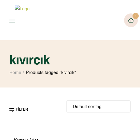
0
kıvırcık
Home
Products tagged “kıvırcık”
FILTER
Kıvırcık Adet