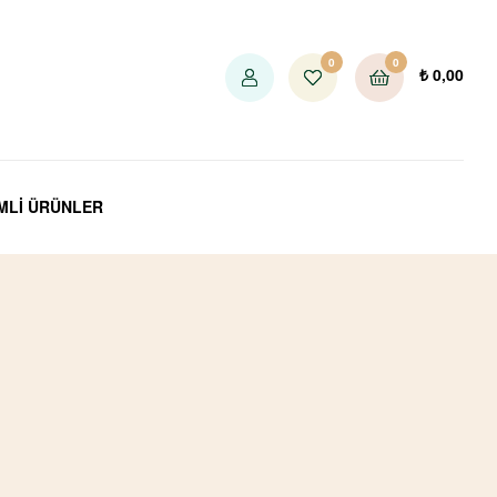
0
0
₺
0,00
İMLİ ÜRÜNLER