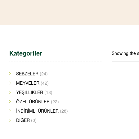
Kategoriler
Showing the s
SEBZELER
(24)
OUT OF STOC
MEYVELER
(42)
YEŞİLLİKLER
(18)
ÖZEL ÜRÜNLER
(22)
İNDİRİMLİ ÜRÜNLER
(28)
DİĞER
(0)