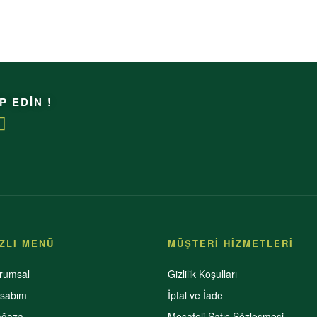
P EDİN !
IZLI MENÜ
MÜŞTERİ HİZMETLERİ
rumsal
Gizlilik Koşulları
sabım
İptal ve İade
ğaza
Mesafeli Satış Sözleşmesi