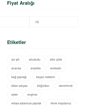
Fiyat Aralığı
Etiketler
acı şili
ahududu
altın çilek
ananas
anjelika
avokado
bağ yaprağı
beyaz nektarin
biber salçası
böğürtlen
demirhindi
ejder
enginar
erbaa salamura yaprak
frenk maydanoz