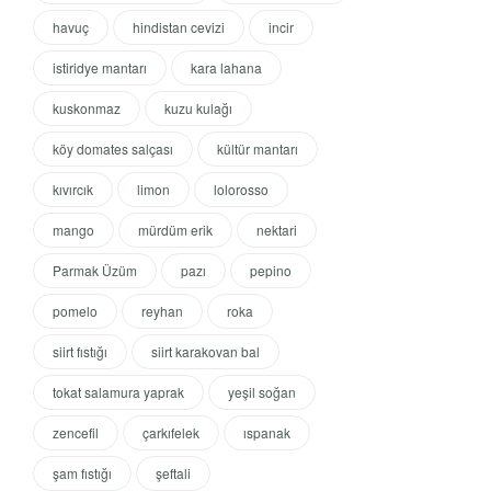
havuç
hindistan cevizi
incir
istiridye mantarı
kara lahana
kuskonmaz
kuzu kulağı
köy domates salçası
kültür mantarı
kıvırcık
limon
lolorosso
mango
mürdüm erik
nektari
Parmak Üzüm
pazı
pepino
pomelo
reyhan
roka
siirt fıstığı
siirt karakovan bal
tokat salamura yaprak
yeşil soğan
zencefil
çarkıfelek
ıspanak
şam fıstığı
şeftali