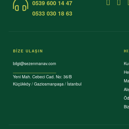
0539 600 14 47
0533 030 18 63
BİZE ULAŞIN
H
bilgi@sezenmanav.com
Ku
He
Yeni Mah. Cebeci Cad. No: 36/B
Ma
Küçükköy / Gaziosmanpaşa / İstanbul
Al
Öd
Bi