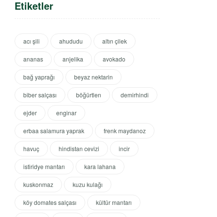
Etiketler
acı şili
ahududu
altın çilek
ananas
anjelika
avokado
bağ yaprağı
beyaz nektarin
biber salçası
böğürtlen
demirhindi
ejder
enginar
erbaa salamura yaprak
frenk maydanoz
havuç
hindistan cevizi
incir
istiridye mantarı
kara lahana
kuskonmaz
kuzu kulağı
köy domates salçası
kültür mantarı