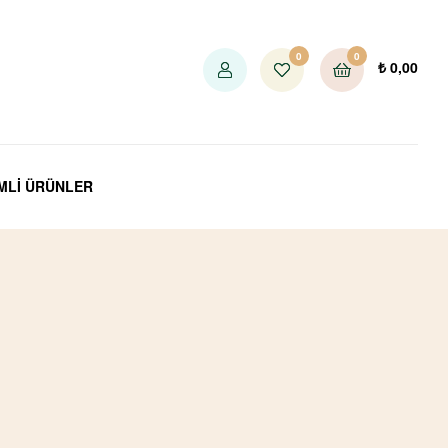
0
0
₺
0,00
İMLİ ÜRÜNLER