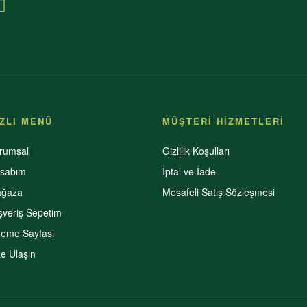
IZLI MENÜ
MÜŞTERİ HİZMETLERİ
rumsal
Gizlilik Koşulları
sabım
İptal ve İade
ğaza
Mesafeli Satış Sözleşmesi
ışveriş Sepetim
eme Sayfası
ze Ulaşın