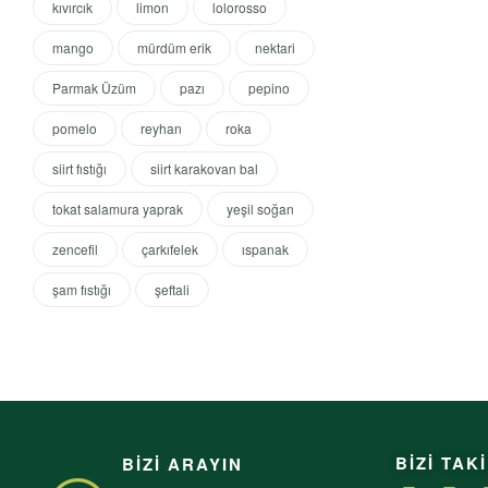
kıvırcık
limon
lolorosso
mango
mürdüm erik
nektari
Parmak Üzüm
pazı
pepino
pomelo
reyhan
roka
siirt fıstığı
siirt karakovan bal
tokat salamura yaprak
yeşil soğan
zencefil
çarkıfelek
ıspanak
şam fıstığı
şeftali
BİZİ TAKİ
BIZI ARAYIN