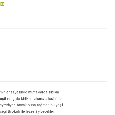
uz
aminler sayesinde mutfaklarda sıklıkla
eşil
rengiyle birlikte
lahana
ailesinin bir
 seyrediyor. Ancak buna rağmen bu yeşil
eceği
Brokoli
ile lezzetli yiyecekler