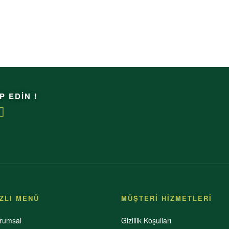
P EDİN !
IZLI MENÜ
MÜŞTERİ HİZMETLERİ
rumsal
Gizlilik Koşulları