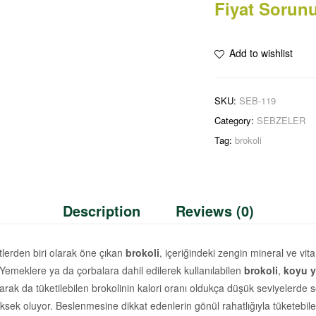
Fiyat Sorun
Add to wishlist
SKU:
SEB-119
Category:
SEBZELER
Tag:
brokoli
Description
Reviews (0)
lerden biri olarak öne çıkan
brokoli
, içeriğindeki zengin mineral ve vit
. Yemeklere ya da çorbalara dahil edilerek kullanılabilen
brokoli
,
koyu y
narak da tüketilebilen brokolinin kalori oranı oldukça düşük seviyelerde
 yüksek oluyor. Beslenmesine dikkat edenlerin gönül rahatlığıyla tüketebil