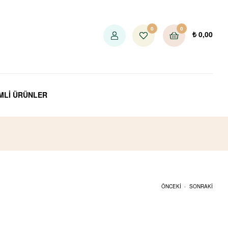
0
0
₺
0,00
İMLİ ÜRÜNLER
.
ÖNCEKI
SONRAKI