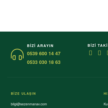
BİZİ TAKİ
BIZI ARAYIN
0539 600 14 47
0533 030 18 63
BİZE ULAŞIN
H
bilgi@sezenmanav.com
Ku